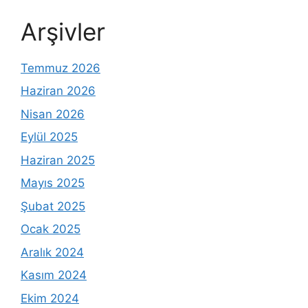
Arşivler
Temmuz 2026
Haziran 2026
Nisan 2026
Eylül 2025
Haziran 2025
Mayıs 2025
Şubat 2025
Ocak 2025
Aralık 2024
Kasım 2024
Ekim 2024