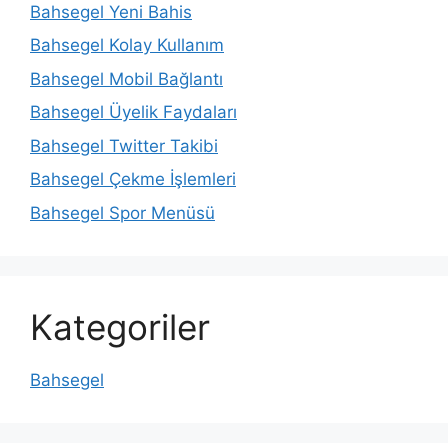
Bahsegel Yeni Bahis
Bahsegel Kolay Kullanım
Bahsegel Mobil Bağlantı
Bahsegel Üyelik Faydaları
Bahsegel Twitter Takibi
Bahsegel Çekme İşlemleri
Bahsegel Spor Menüsü
Kategoriler
Bahsegel