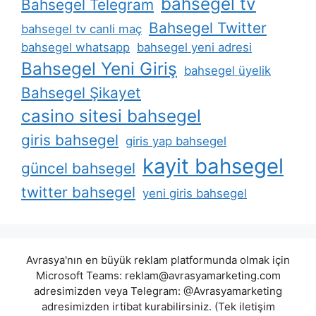
bahsegel tv
Bahsegel Telegram
Bahsegel Twitter
bahsegel tv canli maç
bahsegel whatsapp
bahsegel yeni adresi
Bahsegel Yeni Giriş
bahsegel üyelik
Bahsegel Şikayet
casino sitesi bahsegel
giris bahsegel
giris yap bahsegel
kayit bahsegel
güncel bahsegel
twitter bahsegel
yeni giris bahsegel
Avrasya'nın en büyük reklam platformunda olmak için
Microsoft Teams:
reklam@avrasyamarketing.com
adresimizden veya Telegram: @Avrasyamarketing
adresimizden irtibat kurabilirsiniz. (Tek iletişim