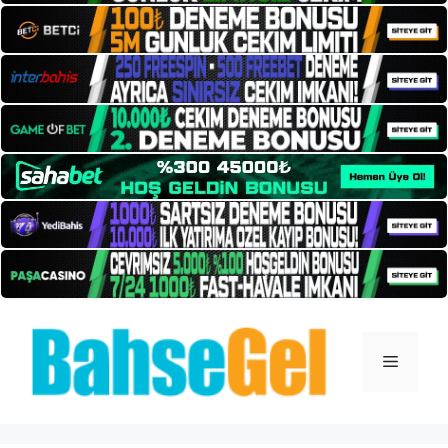
İçeriğe
atla
Menü