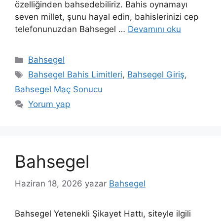
özelliğinden bahsedebiliriz. Bahis oynamayı
seven millet, şunu hayal edin, bahislerinizi cep
telefonunuzdan Bahsegel …
Devamını oku
Kategoriler
Bahsegel
Etiketler
Bahsegel Bahis Limitleri
,
Bahsegel Giriş
,
Bahsegel Maç Sonucu
Yorum yap
Bahsegel
Haziran 18, 2026
yazar
Bahsegel
Bahsegel Yetenekli Şikayet Hattı, siteyle ilgili