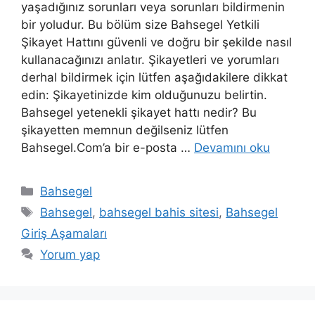
yaşadığınız sorunları veya sorunları bildirmenin
bir yoludur. Bu bölüm size Bahsegel Yetkili
Şikayet Hattını güvenli ve doğru bir şekilde nasıl
kullanacağınızı anlatır. Şikayetleri ve yorumları
derhal bildirmek için lütfen aşağıdakilere dikkat
edin: Şikayetinizde kim olduğunuzu belirtin.
Bahsegel yetenekli şikayet hattı nedir? Bu
şikayetten memnun değilseniz lütfen
Bahsegel.Com’a bir e-posta …
Devamını oku
Kategoriler
Bahsegel
Etiketler
Bahsegel
,
bahsegel bahis sitesi
,
Bahsegel
Giriş Aşamaları
Yorum yap