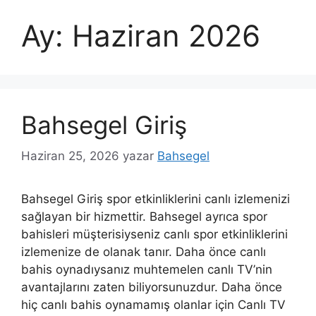
Ay:
Haziran 2026
Bahsegel Giriş
Haziran 25, 2026
yazar
Bahsegel
Bahsegel Giriş spor etkinliklerini canlı izlemenizi
sağlayan bir hizmettir. Bahsegel ayrıca spor
bahisleri müşterisiyseniz canlı spor etkinliklerini
izlemenize de olanak tanır. Daha önce canlı
bahis oynadıysanız muhtemelen canlı TV’nin
avantajlarını zaten biliyorsunuzdur. Daha önce
hiç canlı bahis oynamamış olanlar için Canlı TV