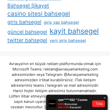
Bahsegel Şikayet
casino sitesi bahsegel
giris bahsegel
giris yap bahsegel
kayit bahsegel
güncel bahsegel
twitter bahsegel
yeni giris bahsegel
Avrasya'nın en büyük reklam platformunda olmak için
Microsoft Teams:
reklam@avrasyamarketing.com
adresimizden veya Telegram: @Avrasyamarketing
adresimizden irtibat kurabilirsiniz. (Tek iletişim
adreslerimiz teams / telegram ve mail adresimizdir.
Harici hiçbir iletişim adresimiz bulunmamaktadır.
Lütfen itibar etmeyiniz.) Türkiye yasalarına göre 7258
sayılı kanun uyarınca yasa dışı bahis oynamanın
cezaları mevcuttur. Şu an bulunduğunuz site hiç bir