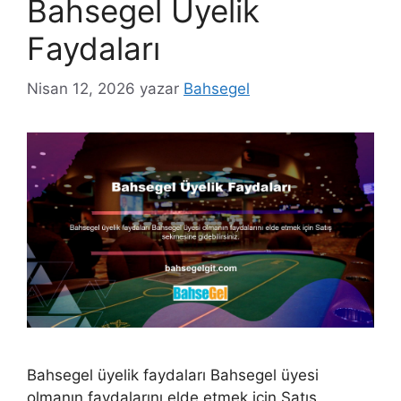
Bahsegel Üyelik
Faydaları
Nisan 12, 2026
yazar
Bahsegel
Bahsegel üyelik faydaları Bahsegel üyesi
olmanın faydalarını elde etmek için Satış