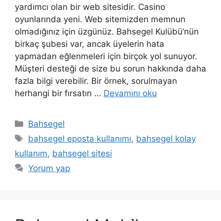
yardımcı olan bir web sitesidir. Casino
oyunlarında yeni. Web sitemizden memnun
olmadığınız için üzgünüz. Bahsegel Kulübü’nün
birkaç şubesi var, ancak üyelerin hata
yapmadan eğlenmeleri için birçok yol sunuyor.
Müşteri desteği de size bu sorun hakkında daha
fazla bilgi verebilir. Bir örnek, sorulmayan
herhangi bir fırsatın …
Devamını oku
Kategoriler
Bahsegel
Etiketler
bahsegel eposta kullanımı
,
bahsegel kolay
kullanım
,
bahsegel sitesi
Yorum yap