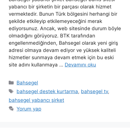
yabancı bir şirketin bir parçası olarak hizmet
vermektedir. Bunun Türk bölgesini herhangi bir
şekilde etkileyip etkilemeyeceğini merak
ediyorsunuz. Ancak, web sitesinde durum böyle
olmadığını görüyoruz. BTK tarafından
engellenmediğinden, Bahsegel olarak yeni giriş
adresi olmaya devam ediyor ve yüksek kaliteli
hizmetler sunmaya devam etmek için bu eski
site adını kullanmaya …
Devamını oku
Kategoriler
Bahsegel
Etiketler
bahsegel destek kurtarma
,
bahsegel tv
,
bahsegel yabancı şirket
Yorum yap