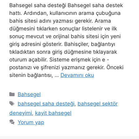
Bahsegel saha desteği Bahsegel saha destek
hattı. Ardından, kullanıcının arama çubuğuna
bahis sitesi adını yazması gerekir. Arama
düğmesini tıklarken sonuçlar listelenir ve ilk
sonuç mevcut ve orijinal bahis sitesi için yeni
giriş adresini gösterir. Bahisçiler, bağlantıyı
tıkladıktan sonra giriş düğmesine tıklayarak
oturum açabilir. Sisteme erişmek için e -
postanızı ve şifrenizi yazmanız gerekir. Önceki
sitenin bağlantısı, …
Devamını oku
Kategoriler
Bahsegel
Etiketler
bahsegel saha desteği
,
bahsegel sektör
deneyimi
,
kayit bahsegel
Yorum yap