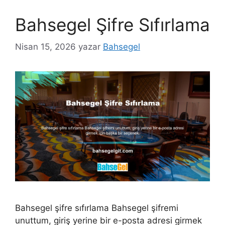
Bahsegel Şifre Sıfırlama
Nisan 15, 2026
yazar
Bahsegel
Bahsegel şifre sıfırlama Bahsegel şifremi
unuttum, giriş yerine bir e-posta adresi girmek