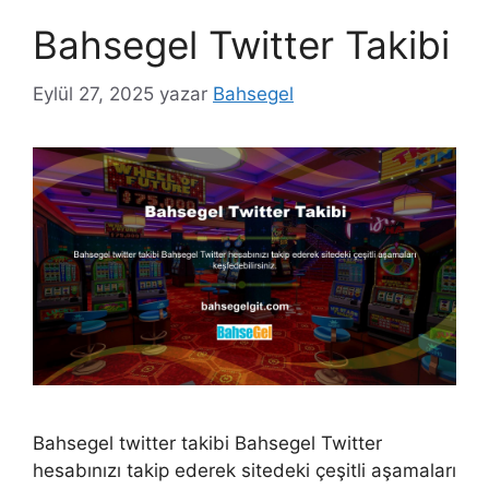
Bahsegel Twitter Takibi
Eylül 27, 2025
yazar
Bahsegel
Bahsegel twitter takibi Bahsegel Twitter
hesabınızı takip ederek sitedeki çeşitli aşamaları