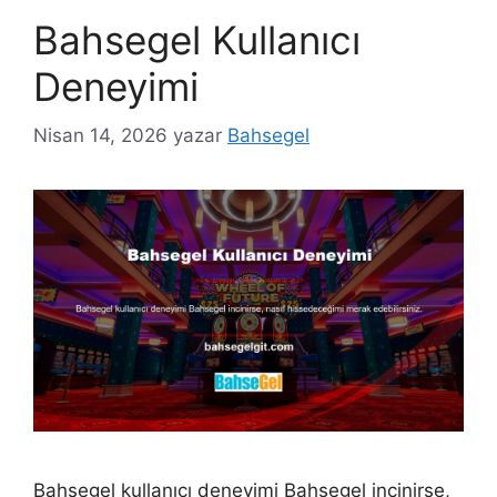
Bahsegel Kullanıcı
Deneyimi
Nisan 14, 2026
yazar
Bahsegel
Bahsegel kullanıcı deneyimi Bahsegel incinirse,