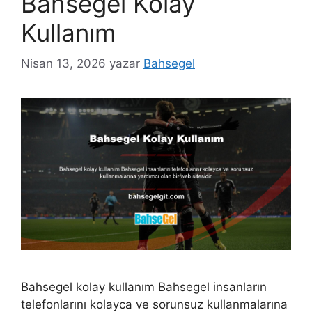
Bahsegel Kolay
Kullanım
Nisan 13, 2026
yazar
Bahsegel
Bahsegel kolay kullanım Bahsegel insanların
telefonlarını kolayca ve sorunsuz kullanmalarına