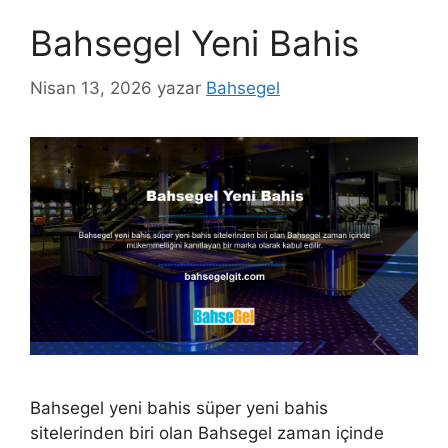
Bahsegel Yeni Bahis
Nisan 13, 2026
yazar
Bahsegel
Bahsegel yeni bahis süper yeni bahis
sitelerinden biri olan Bahsegel zaman içinde