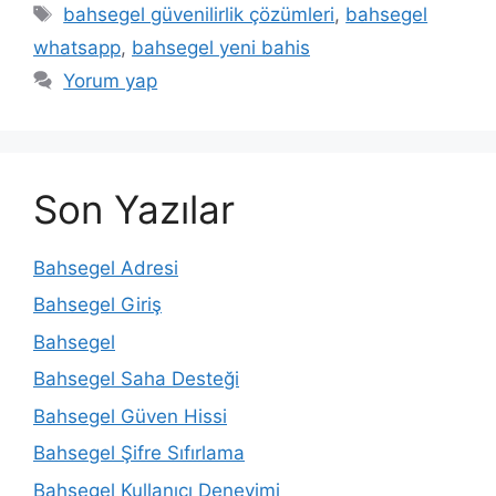
Etiketler
bahsegel güvenilirlik çözümleri
,
bahsegel
whatsapp
,
bahsegel yeni bahis
Yorum yap
Son Yazılar
Bahsegel Adresi
Bahsegel Giriş
Bahsegel
Bahsegel Saha Desteği
Bahsegel Güven Hissi
Bahsegel Şifre Sıfırlama
Bahsegel Kullanıcı Deneyimi