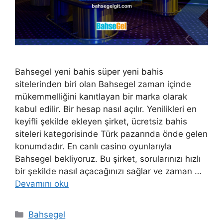
Bahsegel yeni bahis süper yeni bahis
sitelerinden biri olan Bahsegel zaman içinde
mükemmelliğini kanıtlayan bir marka olarak
kabul edilir. Bir hesap nasıl açılır. Yenilikleri en
keyifli şekilde ekleyen şirket, ücretsiz bahis
siteleri kategorisinde Türk pazarında önde gelen
konumdadır. En canlı casino oyunlarıyla
Bahsegel bekliyoruz. Bu şirket, sorularınızı hızlı
bir şekilde nasıl açacağınızı sağlar ve zaman …
Devamını oku
Kategoriler
Bahsegel