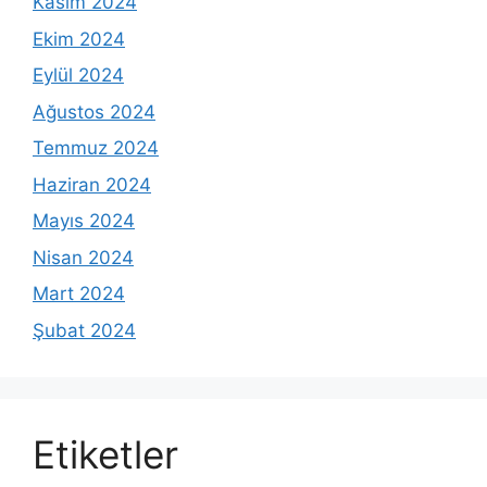
Kasım 2024
Ekim 2024
Eylül 2024
Ağustos 2024
Temmuz 2024
Haziran 2024
Mayıs 2024
Nisan 2024
Mart 2024
Şubat 2024
Etiketler