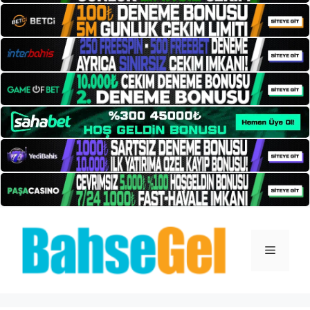
İçeriğe
atla
Menü