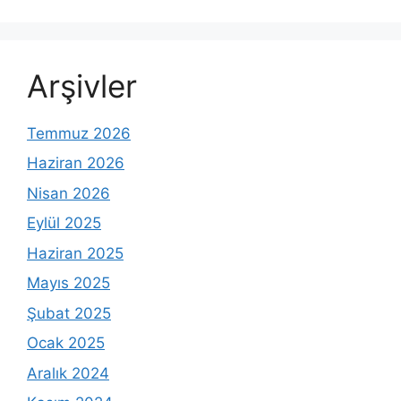
Arşivler
Temmuz 2026
Haziran 2026
Nisan 2026
Eylül 2025
Haziran 2025
Mayıs 2025
Şubat 2025
Ocak 2025
Aralık 2024