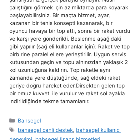
çalıştığını görmek için az miktarda para koyarak
başlayabilirsiniz. Bir maçta hizmet, ayar,
kazanan bir tenis konsepti kazanarak, bir
oyuncu havaya bir top attı, sonra bir raket vurdu
ve karşı yere gönderildi. Beslenme aşağıdaki
gibi yapılır (sağ eli kullananlar için): Raket ve top
birbirine paralel ellere yerleştirilir. Uygun servis
kutusundan geçin ve topu alnınızdan yaklaşık 2
kol uzunluğuna kaldırın. Top raketle aynı
zamanda yere düştüğünde, sağ eldeki raket
geriye doğru hareket eder.Dirsekten gelen top
bir omuz kuvveti ile vurulur ve raket sol ayakla
indirildiğinde tekme tamamlanır.
Kategoriler
Bahsegel
Etiketler
bahsegel canli destek
,
bahsegel kullanıcı
deneyimi
,
bahsegel lisans hizmetleri