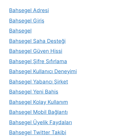
Bahsegel Adresi
Bahsegel Giriş
Bahsegel
Bahsegel Saha Desteği
Bahsegel Güven Hissi
Bahsegel Şifre Sıfırlama
Bahsegel Kullanıcı Deneyimi
Bahsegel Yabancı Şirket
Bahsegel Yeni Bahis
Bahsegel Kolay Kullanım
Bahsegel Mobil Bağlantı
Bahsegel Üyelik Faydaları
Bahsegel Twitter Takibi