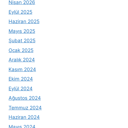
Nisan 2026
Eylül 2025
Haziran 2025
Mayıs 2025
Şubat 2025
Ocak 2025
Aralık 2024
Kasım 2024
Ekim 2024
Eylül 2024
Ağustos 2024
Temmuz 2024
Haziran 2024
Mayıs 2024