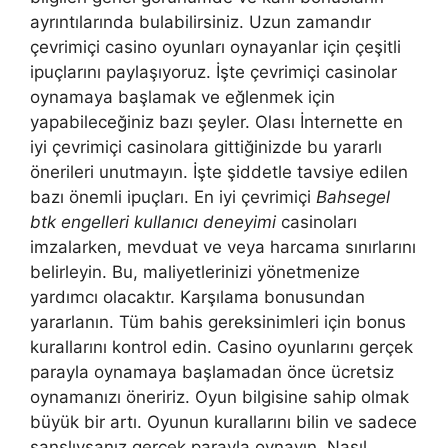
ayrıntılarında bulabilirsiniz. Uzun zamandır
çevrimiçi casino oyunları oynayanlar için çeşitli
ipuçlarını paylaşıyoruz. İşte çevrimiçi casinolar
oynamaya başlamak ve eğlenmek için
yapabileceğiniz bazı şeyler. Olası İnternette en
iyi çevrimiçi casinolara gittiğinizde bu yararlı
önerileri unutmayın. İşte şiddetle tavsiye edilen
bazı önemli ipuçları. En iyi çevrimiçi
Bahsegel
btk engelleri kullanıcı deneyimi
casinoları
imzalarken, mevduat ve veya harcama sınırlarını
belirleyin. Bu, maliyetlerinizi yönetmenize
yardımcı olacaktır. Karşılama bonusundan
yararlanın. Tüm bahis gereksinimleri için bonus
kurallarını kontrol edin. Casino oyunlarını gerçek
parayla oynamaya başlamadan önce ücretsiz
oynamanızı öneririz. Oyun bilgisine sahip olmak
büyük bir artı. Oyunun kurallarını bilin ve sadece
şanslıysanız gerçek parayla oynayın. Nasıl