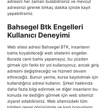
adresini her zaman bulabilirsiniz ve mevcut
adresinizi girerek birkaç dakika içinde kayıt
yapabilirsiniz.
Bahsegel Btk Engelleri
Kullanıcı Deneyimi
Web sitesi adresi Bahsegel BTK, insanların
bahis koyabileceği web sitelerini engeller.
Burada canlı bahis yapamayız, bu yüzden
girmek için farklı bir yol kullanıyoruz, ancak giriş
adresini değiştireceğiz ve hizmeti devam
ettireceğiz. Bunun yerine, kursa kaydolmak için
kullandığınız adresi kullanın. Şirket hakkında
daha fazla bilgi edinmek ve diğer insanların bu
konuda ne dediğini görmek için web sitemizi
ziyaret edebilirsiniz. Web sitemizdeki tüm
bilgileri genel görünümde ve karlı bonusların