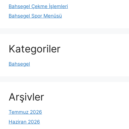
Bahsegel Çekme İşlemleri
Bahsegel Spor Menüsü
Kategoriler
Bahsegel
Arşivler
Temmuz 2026
Haziran 2026