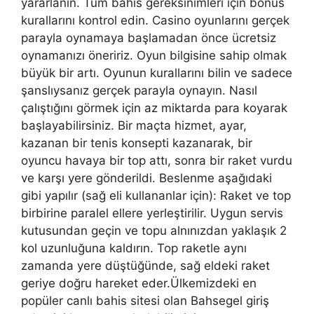
yararlanın. Tüm bahis gereksinimleri için bonus
kurallarını kontrol edin. Casino oyunlarını gerçek
parayla oynamaya başlamadan önce ücretsiz
oynamanızı öneririz. Oyun bilgisine sahip olmak
büyük bir artı. Oyunun kurallarını bilin ve sadece
şanslıysanız gerçek parayla oynayın. Nasıl
çalıştığını görmek için az miktarda para koyarak
başlayabilirsiniz. Bir maçta hizmet, ayar,
kazanan bir tenis konsepti kazanarak, bir
oyuncu havaya bir top attı, sonra bir raket vurdu
ve karşı yere gönderildi. Beslenme aşağıdaki
gibi yapılır (sağ eli kullananlar için): Raket ve top
birbirine paralel ellere yerleştirilir. Uygun servis
kutusundan geçin ve topu alnınızdan yaklaşık 2
kol uzunluğuna kaldırın. Top raketle aynı
zamanda yere düştüğünde, sağ eldeki raket
geriye doğru hareket eder.Ülkemizdeki en
popüler canlı bahis sitesi olan Bahsegel giriş