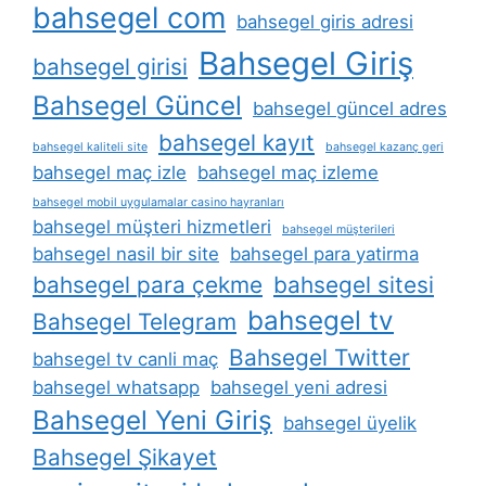
bahsegel com
bahsegel giris adresi
Bahsegel Giriş
bahsegel girisi
Bahsegel Güncel
bahsegel güncel adres
bahsegel kayıt
bahsegel kaliteli site
bahsegel kazanç geri
bahsegel maç izle
bahsegel maç izleme
bahsegel mobil uygulamalar casino hayranları
bahsegel müşteri hizmetleri
bahsegel müşterileri
bahsegel nasil bir site
bahsegel para yatirma
bahsegel para çekme
bahsegel sitesi
bahsegel tv
Bahsegel Telegram
Bahsegel Twitter
bahsegel tv canli maç
bahsegel whatsapp
bahsegel yeni adresi
Bahsegel Yeni Giriş
bahsegel üyelik
Bahsegel Şikayet