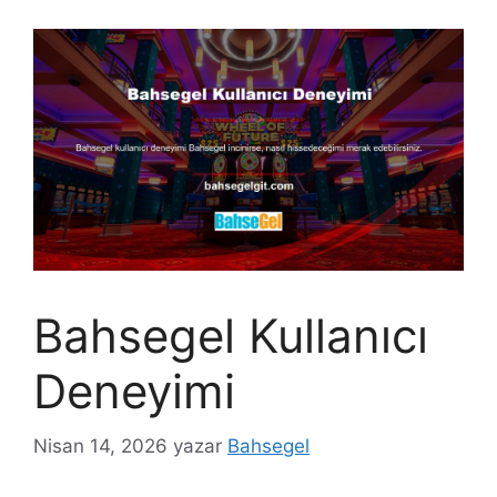
Bahsegel Kullanıcı
Deneyimi
Nisan 14, 2026
yazar
Bahsegel