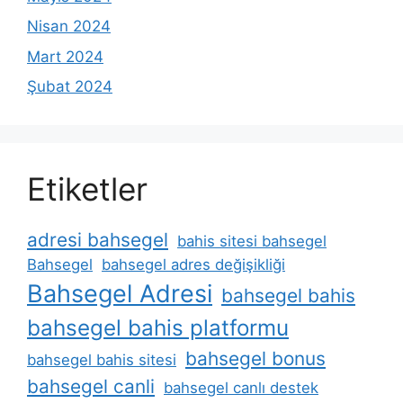
Nisan 2024
Mart 2024
Şubat 2024
Etiketler
adresi bahsegel
bahis sitesi bahsegel
Bahsegel
bahsegel adres değişikliği
Bahsegel Adresi
bahsegel bahis
bahsegel bahis platformu
bahsegel bonus
bahsegel bahis sitesi
bahsegel canli
bahsegel canlı destek