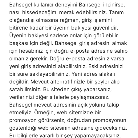
Bahsegel kullanıcı deneyimi Bahsegel incinirse,
nasıl hissedeceğimi merak edebilirsiniz. Tanım
olağandışı olmasına rağmen, giriş işlemini
bitirene kadar bir üyenin bakiyesi güvenlidir.
Üyenin bakiyesi sadece onlar için görülebilir,
başkası için değil. Bahsegel giriş adresini almak
için hesabınız için doğru e-posta adresine sahip
olmanız gerekir. Doğru e-posta adresiniz varsa
yeni giriş adresinizi alabilirsiniz. Eski adresinizi
bir süre saklayabilirsiniz. Yeni adres alakalı
değildir. Mevcut alternatifinizle bir şeyler alıp
satabilirsiniz. Bu siteden çıkış yaparsanız,
verilerinizi diğer sitelerle paylaşmazsınız.
Bahsegel mevcut adresinin açık yolunu takip
etmeliyiz. Örneğin, web sitemizde bir
promosyon görürseniz, doğrudan promosyonun
gösterildiği web sitesinin adresine gideceksiniz.
Bu bilgilerle yararlı bir şey yapamayacaksınız.