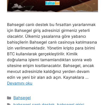
Bahsegel canlı destek bu fırsattan yararlanmak
için Bahsegel giriş adresinizi girmeniz yeterli
olacaktır. Ülkemiz yasalarına göre yabancı
bahisçilerin Bahsegel canlı casinoya katılmasına
izin verilmemektedir. Yönetim kripto para birimi
BTC kullanılarak gerçekleştirilir. Kimlik
doğrulama işlemi tamamlandıktan sonra web
sitesine erişim kısıtlanacaktır. Bahsegel, ancak
mevcut adresinizle kaldığınız yerden devam
edin ve yeni bir alan adı açın. Kaynaklara …
Devamını oku
Kategoriler
Bahsegel
Etiketler
bahsegel canlı destek
,
bahsegel girisi
,