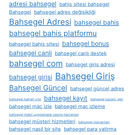
adresi bahsegel
bahis sitesi bahsegel
Bahsegel
bahsegel adres değişikliği
Bahsegel Adresi
bahsegel bahis
bahsegel bahis platformu
bahsegel bonus
bahsegel bahis sitesi
bahsegel canli
bahsegel canlı destek
bahsegel com
bahsegel giris adresi
Bahsegel Giriş
bahsegel girisi
Bahsegel Güncel
bahsegel güncel adres
bahsegel kayıt
bahsegel kaliteli site
bahsegel kazanç geri
bahsegel maç izle
bahsegel maç izleme
bahsegel mobil uygulamalar casino hayranları
bahsegel müşteri hizmetleri
bahsegel müşterileri
bahsegel nasil bir site
bahsegel para yatirma