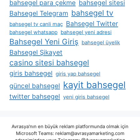
bahsegel para çekme
bahsegel sitesi
bahsegel tv
Bahsegel Telegram
Bahsegel Twitter
bahsegel tv canli maç
bahsegel whatsapp
bahsegel yeni adresi
Bahsegel Yeni Giriş
bahsegel üyelik
Bahsegel Şikayet
casino sitesi bahsegel
giris bahsegel
giris yap bahsegel
kayit bahsegel
güncel bahsegel
twitter bahsegel
yeni giris bahsegel
Avrasya'nın en büyük reklam platformunda olmak için
Microsoft Teams:
reklam@avrasyamarketing.com