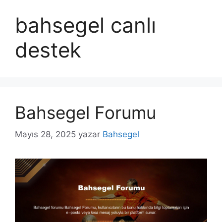
bahsegel canlı
destek
Bahsegel Forumu
Mayıs 28, 2025
yazar
Bahsegel