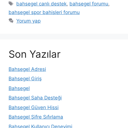
Etiketler
bahsegel canlı destek
,
bahsegel forumu
,
bahsegel spor bahisleri forumu
Yorum yap
Son Yazılar
Bahsegel Adresi
Bahsegel Giriş
Bahsegel
Bahsegel Saha Desteği
Bahsegel Güven Hissi
Bahsegel Şifre Sıfırlama
Bahsegel Kullanıcı Deneyimi