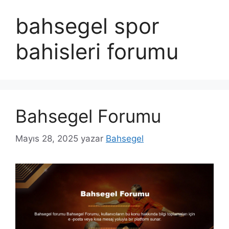
bahsegel spor
bahisleri forumu
Bahsegel Forumu
Mayıs 28, 2025
yazar
Bahsegel