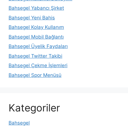
Bahsegel Yabancı Şirket
Bahsegel Yeni Bahis
Bahsegel Kolay Kullanım
Bahsegel Mobil Bağlantı
Bahsegel Üyelik Faydaları
Bahsegel Twitter Takibi
Bahsegel Çekme İşlemleri
Bahsegel Spor Menüsü
Kategoriler
Bahsegel