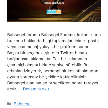
Bahsegel forumu Bahsegel Forumu, kullanıcıların
bu konu hakkında bilgi toplamaları için e -posta
veya kısa mesaj yoluyla bir platform sunar.
Başka bir seçenek, şirketin Twitter hesap
bağlantısını tıklamaktır. Tek bir tıklamanın
çevrimiçi olması birkaç saniye sürebilir. Bu
adımları izleyerek, herhangi bir kesinti olmadan
oyuna sorunsuz bir şekilde katılabilirsiniz.
Bahsegel alanının adını seçtikten sonra tarayıcı
açılır. …
Devamını oku
Kategoriler
Bahsegel