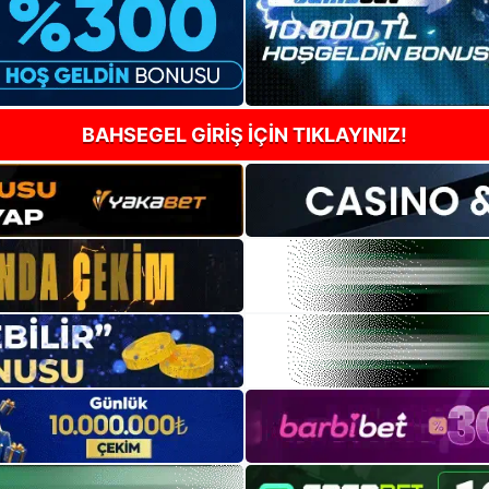
BAHSEGEL GİRİŞ İÇİN TIKLAYINIZ!