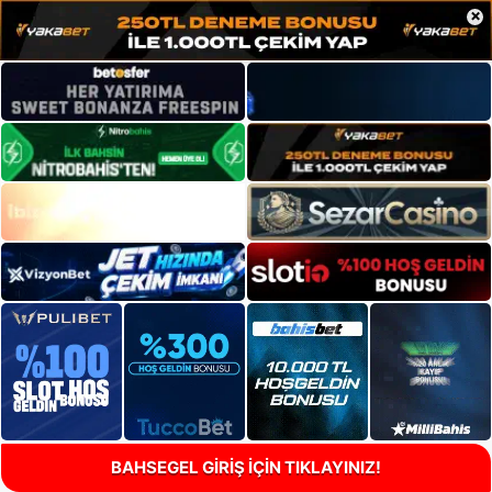
×
BAHSEGEL GİRİŞ İÇİN TIKLAYINIZ!