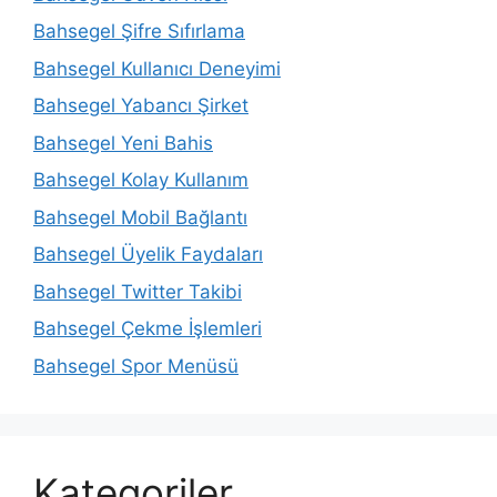
Bahsegel Şifre Sıfırlama
Bahsegel Kullanıcı Deneyimi
Bahsegel Yabancı Şirket
Bahsegel Yeni Bahis
Bahsegel Kolay Kullanım
Bahsegel Mobil Bağlantı
Bahsegel Üyelik Faydaları
Bahsegel Twitter Takibi
Bahsegel Çekme İşlemleri
Bahsegel Spor Menüsü
Kategoriler