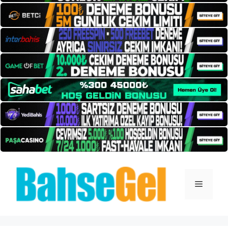
İçeriğe
atla
Menü