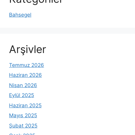
Bahsegel
Arşivler
Temmuz 2026
Haziran 2026
Nisan 2026
Eylül 2025
Haziran 2025
Mayıs 2025
Şubat 2025