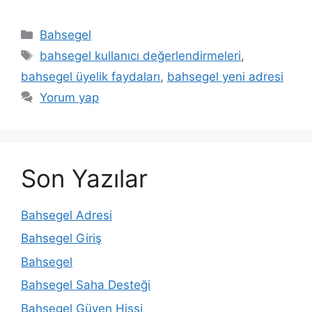
Kategoriler
Bahsegel
Etiketler
bahsegel kullanıcı değerlendirmeleri
,
bahsegel üyelik faydaları
,
bahsegel yeni adresi
Yorum yap
Son Yazılar
Bahsegel Adresi
Bahsegel Giriş
Bahsegel
Bahsegel Saha Desteği
Bahsegel Güven Hissi