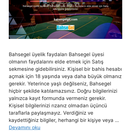
Bahsegel üyelik faydaları Bahsegel üyesi
olmanın faydalarını elde etmek için Satış
sekmesine gidebilirsiniz. Kişisel bir bahis hesabı
açmak için 18 yaşında veya daha büyük olmanız
gerekir. Yeterince yaşlı değilseniz, Bahsegel
hiçbir şekilde katılamazsınız. Doğru bilgilerinizi
yalnızca kayıt formunda vermeniz gerekir.
Kişisel bilgilerinizi rızanız olmadan üçüncü
taraflarla paylaşmayız. Verdiğiniz ve
kaydettiğiniz bilgiler, herhangi bir kişiye veya …
Devamını oku