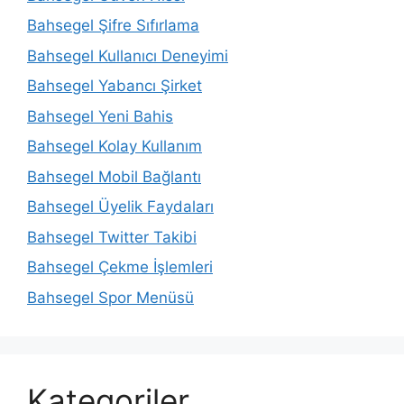
Bahsegel Şifre Sıfırlama
Bahsegel Kullanıcı Deneyimi
Bahsegel Yabancı Şirket
Bahsegel Yeni Bahis
Bahsegel Kolay Kullanım
Bahsegel Mobil Bağlantı
Bahsegel Üyelik Faydaları
Bahsegel Twitter Takibi
Bahsegel Çekme İşlemleri
Bahsegel Spor Menüsü
Kategoriler