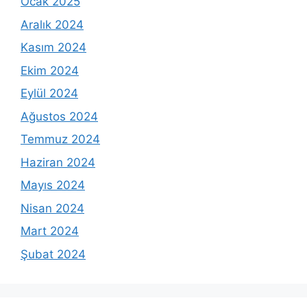
Ocak 2025
Aralık 2024
Kasım 2024
Ekim 2024
Eylül 2024
Ağustos 2024
Temmuz 2024
Haziran 2024
Mayıs 2024
Nisan 2024
Mart 2024
Şubat 2024