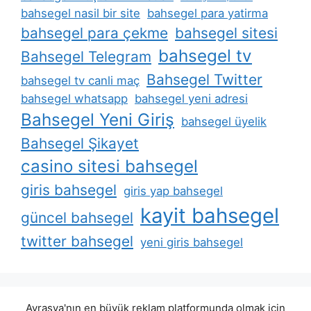
bahsegel nasil bir site
bahsegel para yatirma
bahsegel para çekme
bahsegel sitesi
bahsegel tv
Bahsegel Telegram
Bahsegel Twitter
bahsegel tv canli maç
bahsegel whatsapp
bahsegel yeni adresi
Bahsegel Yeni Giriş
bahsegel üyelik
Bahsegel Şikayet
casino sitesi bahsegel
giris bahsegel
giris yap bahsegel
kayit bahsegel
güncel bahsegel
twitter bahsegel
yeni giris bahsegel
Avrasya'nın en büyük reklam platformunda olmak için