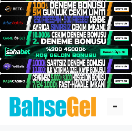
İçeriğe
atla
Menü