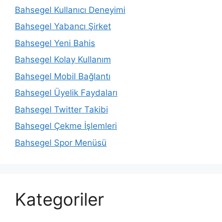
Bahsegel Kullanıcı Deneyimi
Bahsegel Yabancı Şirket
Bahsegel Yeni Bahis
Bahsegel Kolay Kullanım
Bahsegel Mobil Bağlantı
Bahsegel Üyelik Faydaları
Bahsegel Twitter Takibi
Bahsegel Çekme İşlemleri
Bahsegel Spor Menüsü
Kategoriler