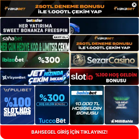
×
BAHSEGEL GİRİŞ İÇİN TIKLAYINIZ!