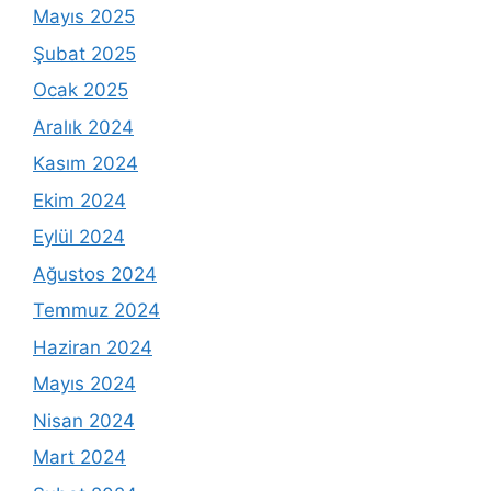
Mayıs 2025
Şubat 2025
Ocak 2025
Aralık 2024
Kasım 2024
Ekim 2024
Eylül 2024
Ağustos 2024
Temmuz 2024
Haziran 2024
Mayıs 2024
Nisan 2024
Mart 2024