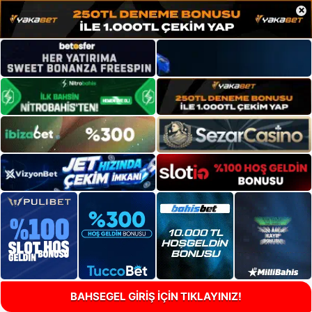
×
BAHSEGEL GİRİŞ İÇİN TIKLAYINIZ!