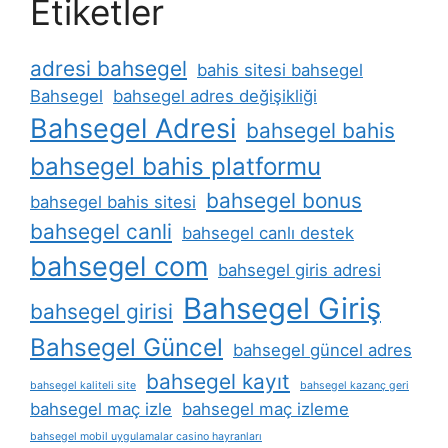
Etiketler
adresi bahsegel
bahis sitesi bahsegel
Bahsegel
bahsegel adres değişikliği
Bahsegel Adresi
bahsegel bahis
bahsegel bahis platformu
bahsegel bonus
bahsegel bahis sitesi
bahsegel canli
bahsegel canlı destek
bahsegel com
bahsegel giris adresi
Bahsegel Giriş
bahsegel girisi
Bahsegel Güncel
bahsegel güncel adres
bahsegel kayıt
bahsegel kaliteli site
bahsegel kazanç geri
bahsegel maç izle
bahsegel maç izleme
bahsegel mobil uygulamalar casino hayranları