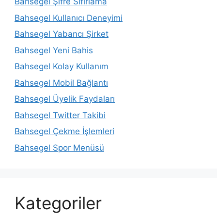
Bahsegel Şifre Sıfırlama
Bahsegel Kullanıcı Deneyimi
Bahsegel Yabancı Şirket
Bahsegel Yeni Bahis
Bahsegel Kolay Kullanım
Bahsegel Mobil Bağlantı
Bahsegel Üyelik Faydaları
Bahsegel Twitter Takibi
Bahsegel Çekme İşlemleri
Bahsegel Spor Menüsü
Kategoriler