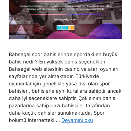
Bahsegel spor bahislerinde spordaki en büyük
bahis nedir? En yüksek bahis seçenekleri
Bahsegel web sitesinin casino ve atari oyunları
sayfalarında yer almaktadır. Türkiye’de
oyuncular için genellikle yasa dışı olan spor
bahisleri, bahislerle aynı kurallara sahiptir ancak
daha iyi seçeneklere sahiptir. Çok sınırlı bahis
pazarlarına sahip bazı bahisçiler tarafından
daha küçük bahisler sunulmaktadır. Spor
bölümü internetteki …
Devamını oku