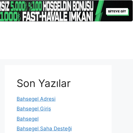
Son Yazılar
Bahsegel Adresi
Bahsegel Giriş
Bahsegel
Bahsegel Saha Desteği