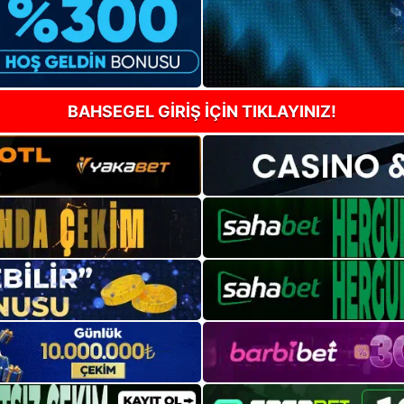
BAHSEGEL GİRİŞ İÇİN TIKLAYINIZ!