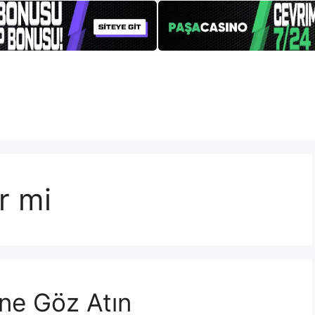
r mi
ne Göz Atın