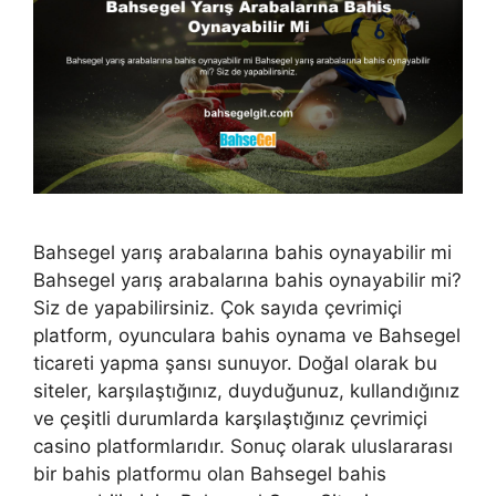
Bahsegel yarış arabalarına bahis oynayabilir mi
Bahsegel yarış arabalarına bahis oynayabilir mi?
Siz de yapabilirsiniz. Çok sayıda çevrimiçi
platform, oyunculara bahis oynama ve Bahsegel
ticareti yapma şansı sunuyor. Doğal olarak bu
siteler, karşılaştığınız, duyduğunuz, kullandığınız
ve çeşitli durumlarda karşılaştığınız çevrimiçi
casino platformlarıdır. Sonuç olarak uluslararası
bir bahis platformu olan Bahsegel bahis