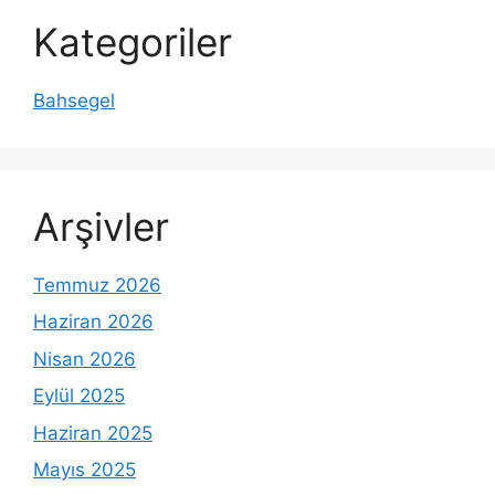
Kategoriler
Bahsegel
Arşivler
Temmuz 2026
Haziran 2026
Nisan 2026
Eylül 2025
Haziran 2025
Mayıs 2025