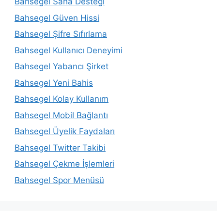
Bahsegel Saha Desteği
Bahsegel Güven Hissi
Bahsegel Şifre Sıfırlama
Bahsegel Kullanıcı Deneyimi
Bahsegel Yabancı Şirket
Bahsegel Yeni Bahis
Bahsegel Kolay Kullanım
Bahsegel Mobil Bağlantı
Bahsegel Üyelik Faydaları
Bahsegel Twitter Takibi
Bahsegel Çekme İşlemleri
Bahsegel Spor Menüsü