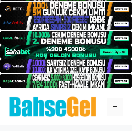
İçeriğe
atla
Menü