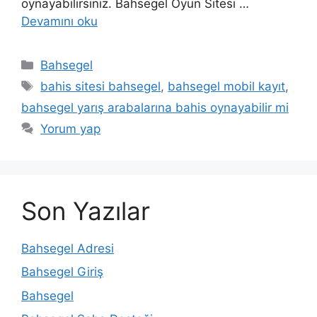
oynayabilirsiniz. Bahsegel Oyun Sitesi …
Devamını oku
Kategoriler
Bahsegel
Etiketler
bahis sitesi bahsegel
,
bahsegel mobil kayıt
,
bahsegel yarış arabalarına bahis oynayabilir mi
Yorum yap
Son Yazılar
Bahsegel Adresi
Bahsegel Giriş
Bahsegel