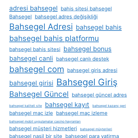
adresi bahsegel
bahis sitesi bahsegel
Bahsegel
bahsegel adres değişikliği
Bahsegel Adresi
bahsegel bahis
bahsegel bahis platformu
bahsegel bonus
bahsegel bahis sitesi
bahsegel canli
bahsegel canlı destek
bahsegel com
bahsegel giris adresi
Bahsegel Giriş
bahsegel girisi
Bahsegel Güncel
bahsegel güncel adres
bahsegel kayıt
bahsegel kaliteli site
bahsegel kazanç geri
bahsegel maç izle
bahsegel maç izleme
bahsegel mobil uygulamalar casino hayranları
bahsegel müşteri hizmetleri
bahsegel müşterileri
bahsegel nasil bir site
bahsegel para yatirma