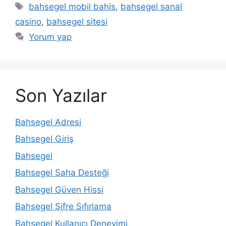
Etiketler
bahsegel mobil bahis
,
bahsegel sanal
casino
,
bahsegel sitesi
Yorum yap
Son Yazılar
Bahsegel Adresi
Bahsegel Giriş
Bahsegel
Bahsegel Saha Desteği
Bahsegel Güven Hissi
Bahsegel Şifre Sıfırlama
Bahsegel Kullanıcı Deneyimi