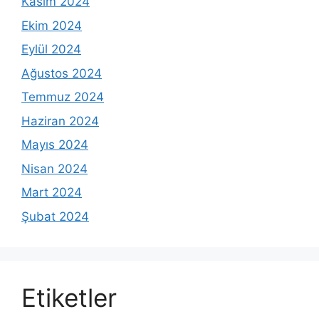
Kasım 2024
Ekim 2024
Eylül 2024
Ağustos 2024
Temmuz 2024
Haziran 2024
Mayıs 2024
Nisan 2024
Mart 2024
Şubat 2024
Etiketler