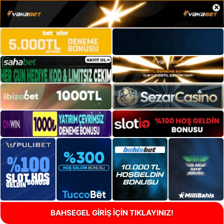
×
BAHSEGEL GİRİŞ İÇİN TIKLAYINIZ!