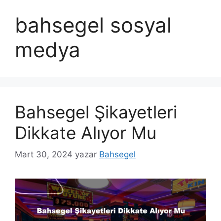
bahsegel sosyal
medya
Bahsegel Şikayetleri
Dikkate Alıyor Mu
Mart 30, 2024
yazar
Bahsegel