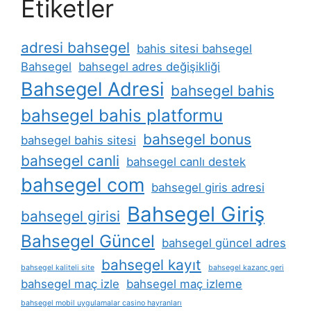
Etiketler
adresi bahsegel
bahis sitesi bahsegel
Bahsegel
bahsegel adres değişikliği
Bahsegel Adresi
bahsegel bahis
bahsegel bahis platformu
bahsegel bonus
bahsegel bahis sitesi
bahsegel canli
bahsegel canlı destek
bahsegel com
bahsegel giris adresi
Bahsegel Giriş
bahsegel girisi
Bahsegel Güncel
bahsegel güncel adres
bahsegel kayıt
bahsegel kaliteli site
bahsegel kazanç geri
bahsegel maç izle
bahsegel maç izleme
bahsegel mobil uygulamalar casino hayranları