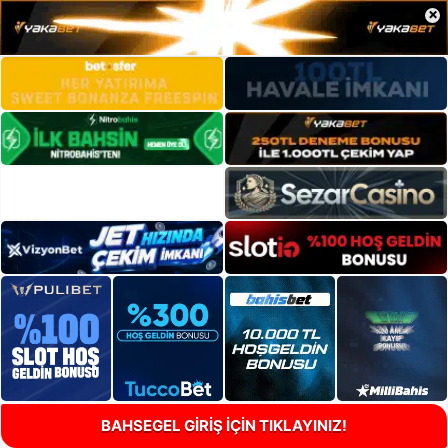
×
BAHSEGEL GİRİŞ İÇİN TIKLAYINIZ!