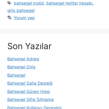
Etiketler
bahsegel mobil
,
bahsegel twitter hesabı
,
giris bahsegel
Yorum yap
Son Yazılar
Bahsegel Adresi
Bahsegel Giriş
Bahsegel
Bahsegel Saha Desteği
Bahsegel Güven Hissi
Bahsegel Şifre Sıfırlama
Bahsegel Kullanıcı Deneyimi