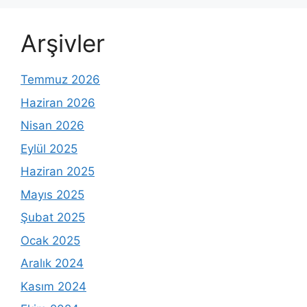
Arşivler
Temmuz 2026
Haziran 2026
Nisan 2026
Eylül 2025
Haziran 2025
Mayıs 2025
Şubat 2025
Ocak 2025
Aralık 2024
Kasım 2024