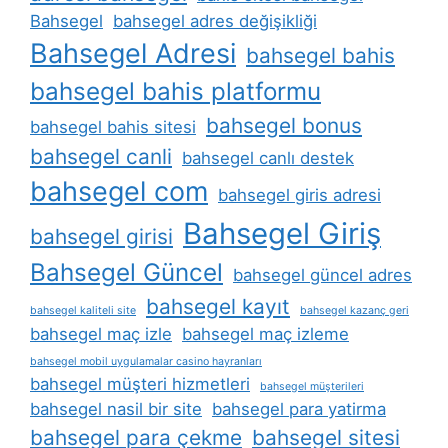
Bahsegel
bahsegel adres değişikliği
Bahsegel Adresi
bahsegel bahis
bahsegel bahis platformu
bahsegel bonus
bahsegel bahis sitesi
bahsegel canli
bahsegel canlı destek
bahsegel com
bahsegel giris adresi
Bahsegel Giriş
bahsegel girisi
Bahsegel Güncel
bahsegel güncel adres
bahsegel kayıt
bahsegel kaliteli site
bahsegel kazanç geri
bahsegel maç izle
bahsegel maç izleme
bahsegel mobil uygulamalar casino hayranları
bahsegel müşteri hizmetleri
bahsegel müşterileri
bahsegel nasil bir site
bahsegel para yatirma
bahsegel para çekme
bahsegel sitesi