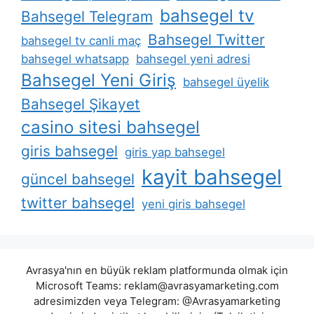
bahsegel tv
Bahsegel Telegram
Bahsegel Twitter
bahsegel tv canli maç
bahsegel whatsapp
bahsegel yeni adresi
Bahsegel Yeni Giriş
bahsegel üyelik
Bahsegel Şikayet
casino sitesi bahsegel
giris bahsegel
giris yap bahsegel
kayit bahsegel
güncel bahsegel
twitter bahsegel
yeni giris bahsegel
Avrasya'nın en büyük reklam platformunda olmak için
Microsoft Teams:
reklam@avrasyamarketing.com
adresimizden veya Telegram: @Avrasyamarketing