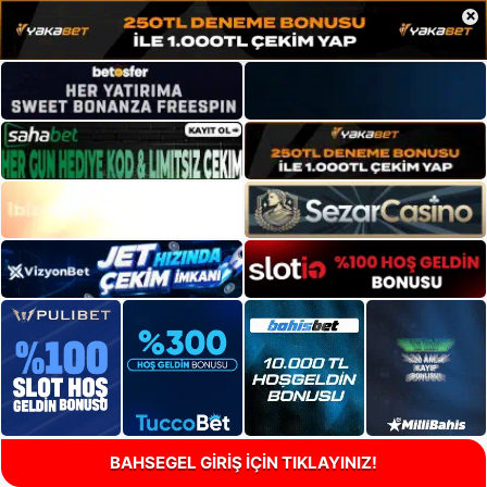
×
BAHSEGEL GİRİŞ İÇİN TIKLAYINIZ!