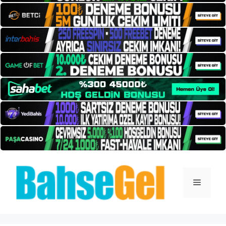
İçeriğe
atla
Menü