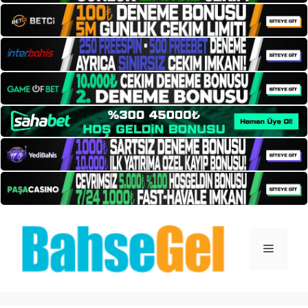
İçeriğe
atla
Menü