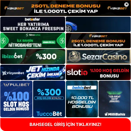
×
BAHSEGEL GİRİŞ İÇİN TIKLAYINIZ!