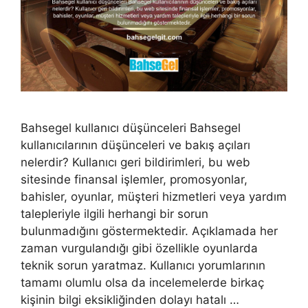
Bahsegel kullanıcı düşünceleri Bahsegel
kullanıcılarının düşünceleri ve bakış açıları
nelerdir? Kullanıcı geri bildirimleri, bu web
sitesinde finansal işlemler, promosyonlar,
bahisler, oyunlar, müşteri hizmetleri veya yardım
talepleriyle ilgili herhangi bir sorun
bulunmadığını göstermektedir. Açıklamada her
zaman vurgulandığı gibi özellikle oyunlarda
teknik sorun yaratmaz. Kullanıcı yorumlarının
tamamı olumlu olsa da incelemelerde birkaç
kişinin bilgi eksikliğinden dolayı hatalı …