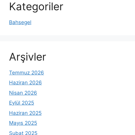
Kategoriler
Bahsegel
Arşivler
Temmuz 2026
Haziran 2026
Nisan 2026
Eylül 2025
Haziran 2025
Mayıs 2025
Şubat 2025