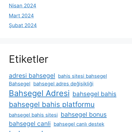
Nisan 2024
Mart 2024
Şubat 2024
Etiketler
adresi bahsegel
bahis sitesi bahsegel
Bahsegel
bahsegel adres değişikliği
Bahsegel Adresi
bahsegel bahis
bahsegel bahis platformu
bahsegel bonus
bahsegel bahis sitesi
bahsegel canli
bahsegel canlı destek