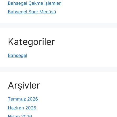
Bahsegel Çekme İşlemleri
Bahsegel Spor Menüsü
Kategoriler
Bahsegel
Arşivler
Temmuz 2026
Haziran 2026
Nisan 2026