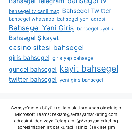
bahsegel tv
Bahsegel Telegram
Bahsegel Twitter
bahsegel tv canli maç
bahsegel whatsapp
bahsegel yeni adresi
Bahsegel Yeni Giriş
bahsegel üyelik
Bahsegel Şikayet
casino sitesi bahsegel
giris bahsegel
giris yap bahsegel
kayit bahsegel
güncel bahsegel
twitter bahsegel
yeni giris bahsegel
Avrasya'nın en büyük reklam platformunda olmak için
Microsoft Teams:
reklam@avrasyamarketing.com
adresimizden veya Telegram: @Avrasyamarketing
adresimizden irtibat kurabilirsiniz. (Tek iletişim