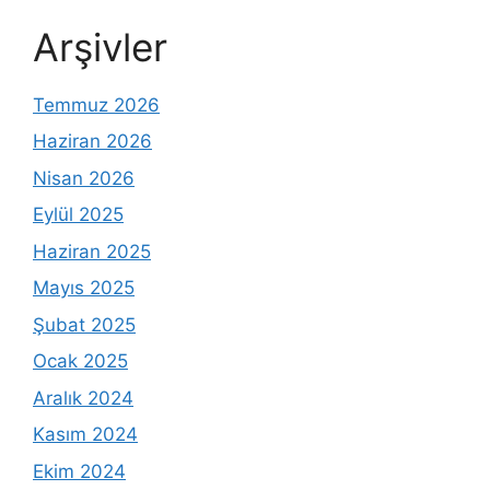
Arşivler
Temmuz 2026
Haziran 2026
Nisan 2026
Eylül 2025
Haziran 2025
Mayıs 2025
Şubat 2025
Ocak 2025
Aralık 2024
Kasım 2024
Ekim 2024