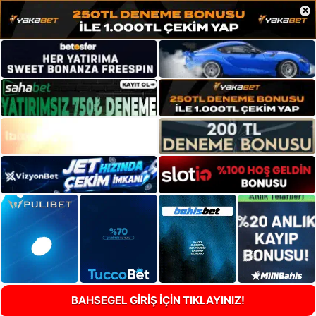
×
BAHSEGEL GİRİŞ İÇİN TIKLAYINIZ!