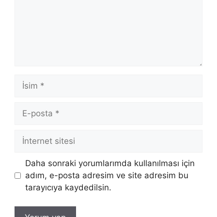
İsim
E-
posta
İnternet
sitesi
Daha sonraki yorumlarımda kullanılması için
adım, e-posta adresim ve site adresim bu
tarayıcıya kaydedilsin.