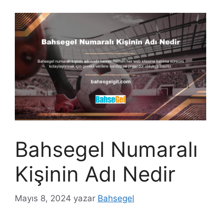
Bahsegel Numaralı
Kişinin Adı Nedir
Mayıs 8, 2024
yazar
Bahsegel