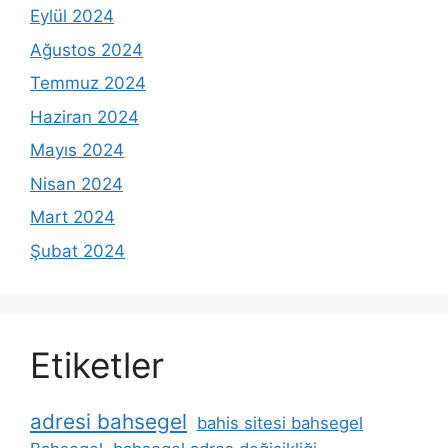
Eylül 2024
Ağustos 2024
Temmuz 2024
Haziran 2024
Mayıs 2024
Nisan 2024
Mart 2024
Şubat 2024
Etiketler
adresi bahsegel
bahis sitesi bahsegel