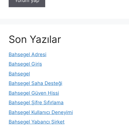
Son Yazılar
Bahsegel Adresi
Bahsegel Giriş
Bahsegel
Bahsegel Saha Desteği
Bahsegel Güven Hissi
Bahsegel Şifre Sıfırlama
Bahsegel Kullanıcı Deneyimi
Bahsegel Yabancı Şirket