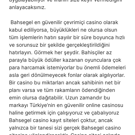
anlayacaksınız.
Bahsegel en güvenilir çevrimiçi casino olarak
kabul ediliyorsa, büyüklükleri ne olursa olsun
tüm işlemlerin hatırı sayılır bir süre boyunca hızlı
ve sorunsuz bir şekilde gerçekleştirildiğini
hatırlayın. Görmek her şeydir. Bahisçiler az
parayla büyük ödüller kazanan oyunculara çok
para harcamak istemiyorlar bu önemli ödemeleri
asla geri dönülmeyecek fonlar olarak algılıyorlar.
Bir casino bu miktarları ancak sahibinin net bir
planı varsa ve tüm rakamların ödendiğinden
emin olursa dağıtabilir. Uzun zamandır bu
markayı Türkiye’nin en güvenilir online casinosu
haline getirmek için çalışıyoruz ve çabalıyoruz
Bahsegel casino kayıt siteleri çoktur, ancak
yalnızca bir tanesi sizi gerçek Bahsegel casino