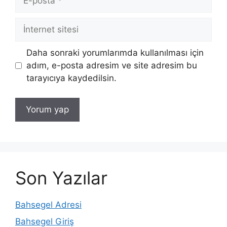
posta
İnternet
sitesi
Daha sonraki yorumlarımda kullanılması için
adım, e-posta adresim ve site adresim bu
tarayıcıya kaydedilsin.
Son Yazılar
Bahsegel Adresi
Bahsegel Giriş