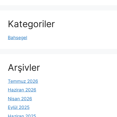
Kategoriler
Bahsegel
Arşivler
Temmuz 2026
Haziran 2026
Nisan 2026
Eylül 2025
Haziran 2025