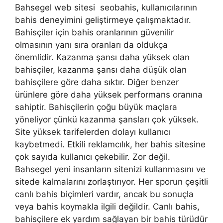
Bahsegel web sitesi seobahis, kullanıcılarının
bahis deneyimini geliştirmeye çalışmaktadır.
Bahisçiler için bahis oranlarının güvenilir
olmasının yanı sıra oranları da oldukça
önemlidir. Kazanma şansı daha yüksek olan
bahisçiler, kazanma şansı daha düşük olan
bahisçilere göre daha sıktır. Diğer benzer
ürünlere göre daha yüksek performans oranına
sahiptir. Bahisçilerin çoğu büyük maçlara
yöneliyor çünkü kazanma şansları çok yüksek.
Site yüksek tarifelerden dolayı kullanıcı
kaybetmedi. Etkili reklamcılık, her bahis sitesine
çok sayıda kullanıcı çekebilir. Zor değil.
Bahsegel yeni insanların sitenizi kullanmasını ve
sitede kalmalarını zorlaştırıyor. Her sporun çeşitli
canlı bahis biçimleri vardır, ancak bu sonuçla
veya bahis koymakla ilgili değildir. Canlı bahis,
bahisçilere ek yardım sağlayan bir bahis türüdür