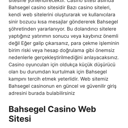
sitesine yönlendirecektir. Casino sitesi aslında
Bahsegel casino sitesidir Bazı casino siteleri,
kendi web sitelerini oluşturarak ve kullanıcılara
sinir bozucu kısa mesajlar göndererek Bahsegel
şöhretinden yararlanıyor. Bu dolandırıcı sitelere
yaptığınız yatırımın sonucu veya kaybınız önemli
değil Eğer galip çıkarsanız, para çekme işleminin
birim riski veya hesap doğrulama gibi önemsiz
nedenlerle gerçekleştirilmediğini anlayacaksınız.
Casino oyuncuları için oldukça küçük düşürücü
olan bu durumdan kurtulmak için Bahsegel
kampını tercih etmek yeterlidir. Web sitemiz
Bahsegel casinonun en güncel ve güvenilir giriş
adresini burada bulabilirsiniz
Bahsegel Casino Web
Sitesi