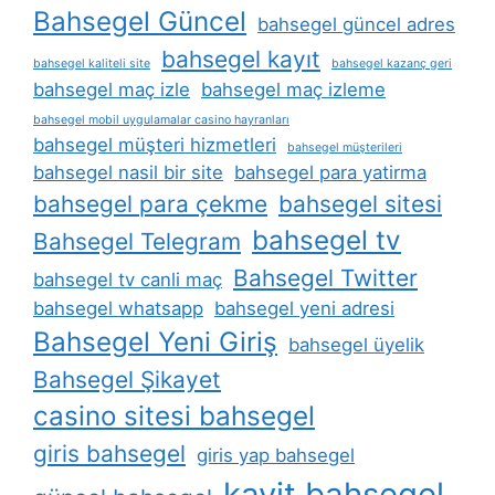
Bahsegel Güncel
bahsegel güncel adres
bahsegel kayıt
bahsegel kaliteli site
bahsegel kazanç geri
bahsegel maç izle
bahsegel maç izleme
bahsegel mobil uygulamalar casino hayranları
bahsegel müşteri hizmetleri
bahsegel müşterileri
bahsegel nasil bir site
bahsegel para yatirma
bahsegel para çekme
bahsegel sitesi
bahsegel tv
Bahsegel Telegram
Bahsegel Twitter
bahsegel tv canli maç
bahsegel whatsapp
bahsegel yeni adresi
Bahsegel Yeni Giriş
bahsegel üyelik
Bahsegel Şikayet
casino sitesi bahsegel
giris bahsegel
giris yap bahsegel
kayit bahsegel