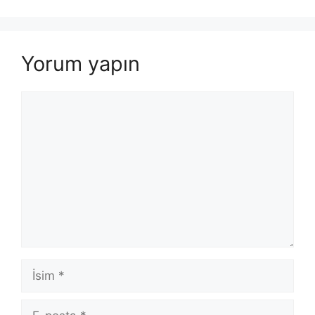
Yorum yapın
Yorum
İsim
E-