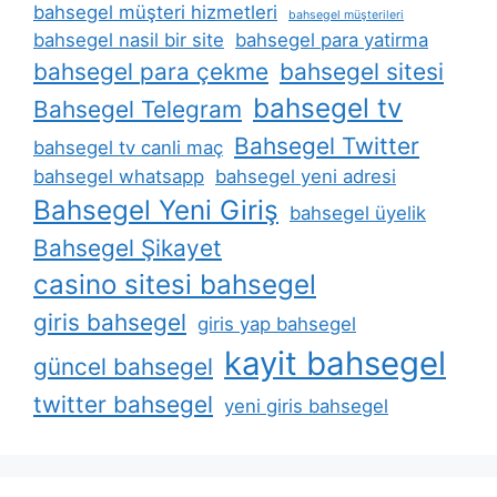
bahsegel müşteri hizmetleri
bahsegel müşterileri
bahsegel nasil bir site
bahsegel para yatirma
bahsegel para çekme
bahsegel sitesi
bahsegel tv
Bahsegel Telegram
Bahsegel Twitter
bahsegel tv canli maç
bahsegel whatsapp
bahsegel yeni adresi
Bahsegel Yeni Giriş
bahsegel üyelik
Bahsegel Şikayet
casino sitesi bahsegel
giris bahsegel
giris yap bahsegel
kayit bahsegel
güncel bahsegel
twitter bahsegel
yeni giris bahsegel