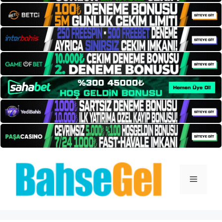
İçeriğe
atla
Menü