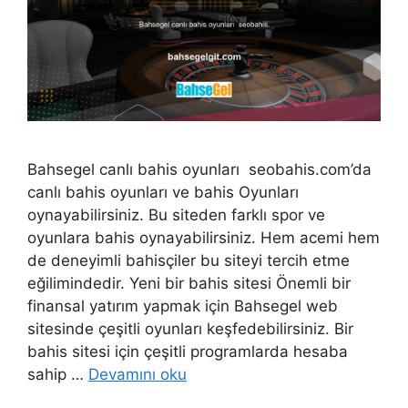
Bahsegel canlı bahis oyunları seobahis.com’da
canlı bahis oyunları ve bahis Oyunları
oynayabilirsiniz. Bu siteden farklı spor ve
oyunlara bahis oynayabilirsiniz. Hem acemi hem
de deneyimli bahisçiler bu siteyi tercih etme
eğilimindedir. Yeni bir bahis sitesi Önemli bir
finansal yatırım yapmak için Bahsegel web
sitesinde çeşitli oyunları keşfedebilirsiniz. Bir
bahis sitesi için çeşitli programlarda hesaba
sahip …
Devamını oku