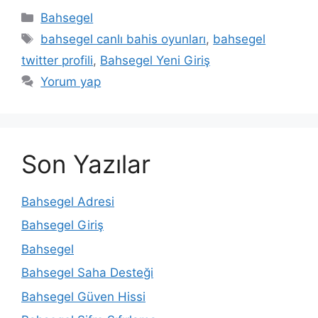
Kategoriler
Bahsegel
Etiketler
bahsegel canlı bahis oyunları
,
bahsegel
twitter profili
,
Bahsegel Yeni Giriş
Yorum yap
Son Yazılar
Bahsegel Adresi
Bahsegel Giriş
Bahsegel
Bahsegel Saha Desteği
Bahsegel Güven Hissi