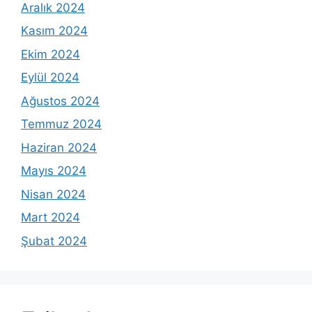
Aralık 2024
Kasım 2024
Ekim 2024
Eylül 2024
Ağustos 2024
Temmuz 2024
Haziran 2024
Mayıs 2024
Nisan 2024
Mart 2024
Şubat 2024