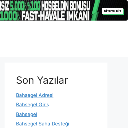
Son Yazılar
Bahsegel Adresi
Bahsegel Giriş
Bahsegel
Bahsegel Saha Desteği