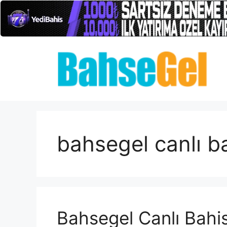
İçeriğe
atla
bahsegel canlı ba
Bahsegel Canlı Bahis